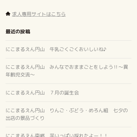
求人専用サイトはこちら
最近の投稿
にこまるえん円山 牛乳ごくごくおいしいね♪
にこまるえん円山 みんなでおままごとをしよう‼～異
年齢児交流～
にこまるえん円山 ７月の誕生会
にこまるえん円山 りんご・ぶどう・めろん組 七夕の
出店の景品づくり
にこまるえん南郷 芋いっぱい採れたよー！！