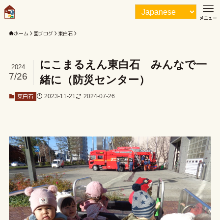
メニュー
ホーム
園ブログ
東白石
にこまるえん東白石 みんなで一
2024
7/26
緒に（防災センター）
東白石
2023-11-21
2024-07-26