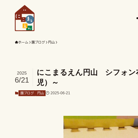
ホーム
園ブログ
円山
にこまるえん円山 シフォン
2025
6/21
児）～
園ブログ
円山
2025-06-21