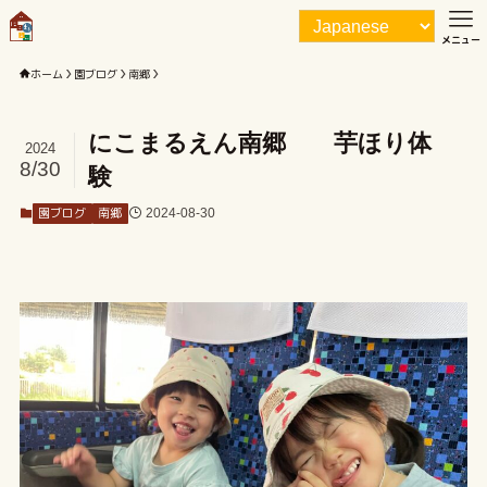
メニュー
ホーム
園ブログ
南郷
にこまるえん南郷 芋ほり体
2024
8/30
験
園ブログ
南郷
2024-08-30