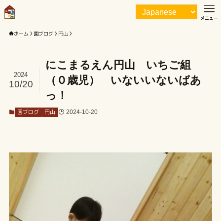
メニュー
ホーム
園ブログ
円山
にこまるえん円山 いちご組
2024
（０歳児） いないいないばあ
10/20
っ！
園ブログ
円山
2024-10-20